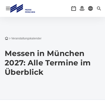
Navigation öffnen
Veranstaltungen
Anreise
Sprache 
Suc
Zur Startseite
Veranstaltungs­kalender
Messen in München
2027: Alle Termine im
Überblick