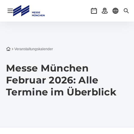
Navigation öffnen
Veranstaltungen
Anreise
Sprache 
Suc
Zur Startseite
Veranstaltungs­kalender
Messe München
Februar 2026: Alle
Termine im Überblick