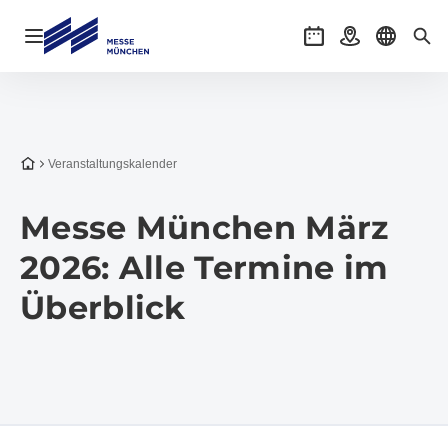
Navigation öffnen
Veranstaltungen
Anreise
Sprache 
Suc
Zur Startseite
Veranstaltungs­kalender
Messe München März
2026: Alle Termine im
Überblick