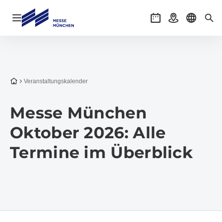
Navigation öffnen
Veranstaltungen
Anreise
Sprache 
Suc
Zur Startseite
Veranstaltungs­kalender
Messe München
Oktober 2026: Alle
Termine im Überblick