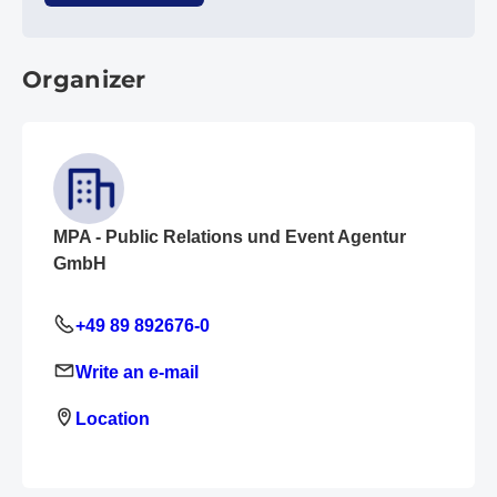
Organizer
MPA - Public Relations und Event Agentur
GmbH
+49 89 892676-0
Write an e-mail
Location