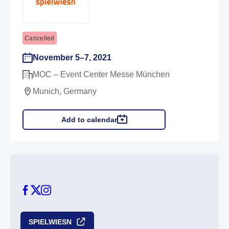
Cancelled
November 5–7, 2021
MOC – Event Center Messe München
Munich, Germany
Add to calendar
SPIELWIESN