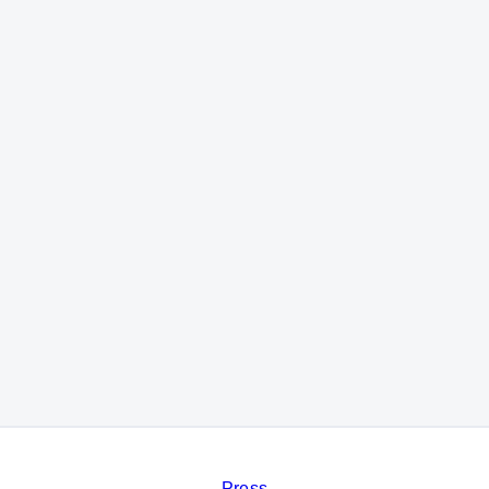
Press