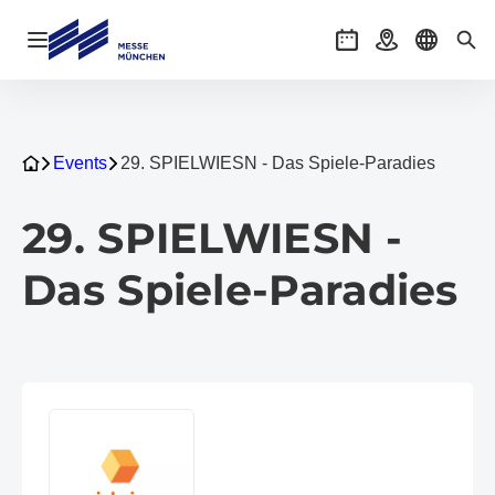
Open navigation
Events
Getting there
Select l
Sea
Events
29. SPIELWIESN - Das Spiele-Paradies
29. SPIELWIESN -
Das Spiele-Paradies