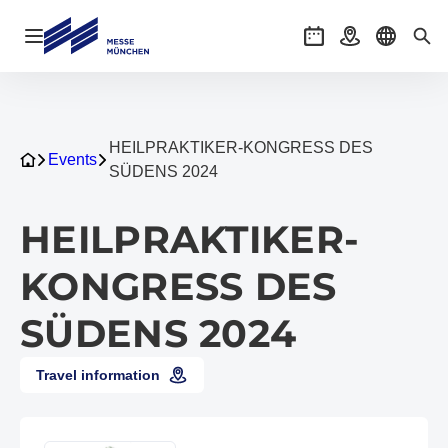
Open navigation
Events
Getting there
Select l
Sea
HEILPRAKTIKER-KONGRESS DES
Events
SÜDENS 2024
HEILPRAKTIKER-
KONGRESS DES
SÜDENS 2024
Travel information