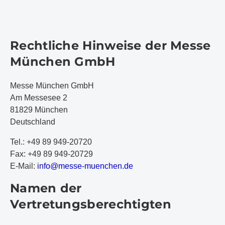
Rechtliche Hinweise der Messe
München GmbH
Messe München GmbH
Am Messesee 2
81829 München
Deutschland
Tel.: +49 89 949-20720
Fax: +49 89 949-20729
E-Mail:
i
nf
o@
me
ss
e-
mu
en
ch
en
.d
e
Namen der
Vertretungsberechtigten