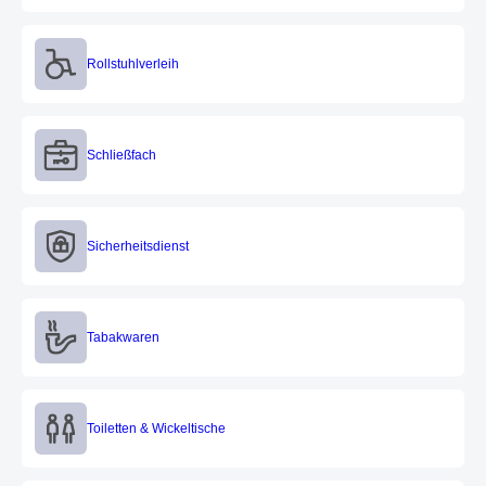
Rollstuhlverleih
Rollstuhlverleih
Schließfach
Schließfach
Sicherheitsdienst
Sicherheitsdienst
Tabakwaren
Tabakwaren
Toiletten & Wickeltische
Toiletten & Wickeltische