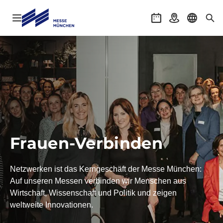
Navigation öffnen
Veranstaltungen
Anreise
Sprache 
Suc
Frauen-Verbinden
Netzwerken ist das Kerngeschäft der Messe München:
Auf unseren Messen verbinden wir Menschen aus
Wirtschaft, Wissenschaft und Politik und zeigen
weltweite Innovationen.