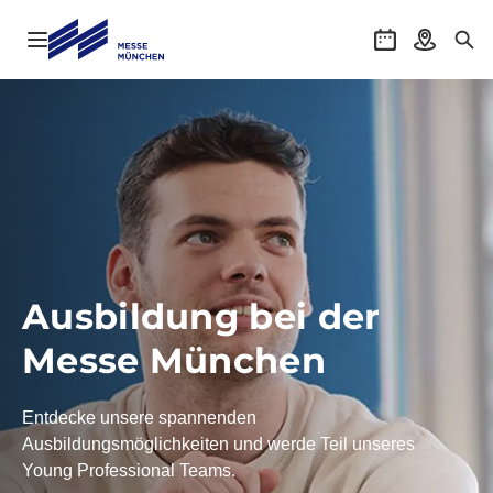
Navigation öffnen
Veranstaltung
Anreise
Suc
Ausbildung bei der
Messe München
Entdecke unsere spannenden
Ausbildungsmöglichkeiten und werde Teil unseres
Young Professional Teams.