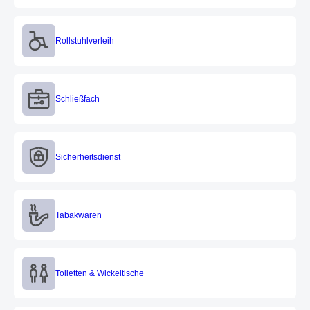
Rollstuhlverleih
Rollstuhlverleih
Schließfach
Schließfach
Sicherheitsdienst
Sicherheitsdienst
Tabakwaren
Tabakwaren
Toiletten & Wickeltische
Toiletten & Wickeltische