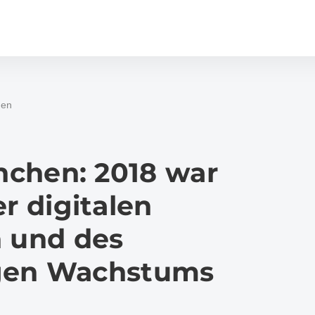
gen
chen: 2018 war
er digitalen
n und des
gen Wachstums