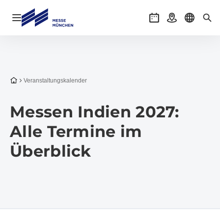
Navigation öffnen
Veranstaltungen
Anreise
Sprache 
Suc
Zur Startseite
Veranstaltungs­kalender
Messen Indien 2027:
Alle Termine im
Überblick