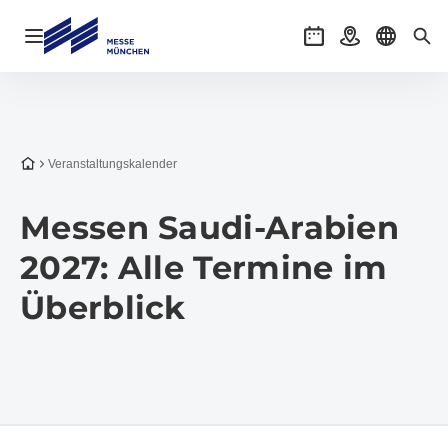
Navigation öffnen
Veranstaltungen
Anreise
Sprache 
Suc
Zur Startseite
Veranstaltungs­kalender
Messen Saudi-Arabien
2027: Alle Termine im
Überblick