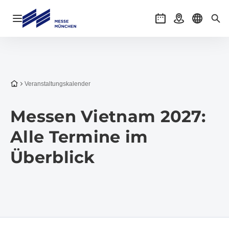
Navigation öffnen
Veranstaltungen
Anreise
Sprache 
Suc
Zur Startseite
Veranstaltungs­kalender
Messen Vietnam 2027:
Alle Termine im
Überblick