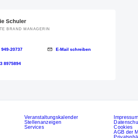
ie Schuler
TE BRAND MANAGERIN
 949-20737
E-Mail schreiben
9-20737
E-Mail schreiben
73 8975894
975894
Veranstaltungskalender
Impressu
Stellenanzeigen
Datenschu
Services
Cookies
AGB der 
Privatsphä