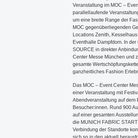
Veranstaltung im MOC – Even
parallellaufende Veranstaltun
um eine breite Range der Fa
MOC gegenüberliegenden Gel
Locations Zenith, Kesselha
Eventhalle Dampfdom. In der
SOURCE in direkter Anbind
Center Messe München und z
gesamte Wertschöpfungskette.
ganzheitliches Fashion Erleb
Das MOC – Event Center Mes
einer Veranstaltung mit Festiva
Abendveranstaltung auf dem
Besucher:innen. Rund 900 Aus
auf einer gesamten Ausstellu
die MUNICH FABRIC START so
Verbindung der Standorte kon
sich so in den aktuell heraus