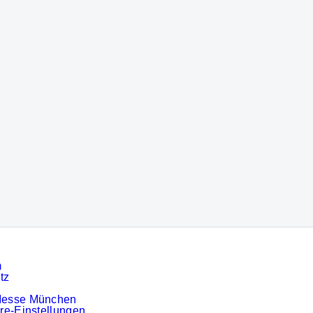
m
tz
Messe München
re-Einstellungen