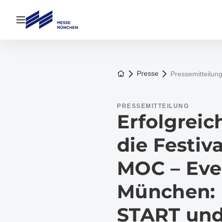
Navigation öffnen
Zur Startseite
Presse
Pressemitteilun
PRESSEMITTEILUNG
Erfolgreic
die Festiv
MOC – Eve
München:
START und