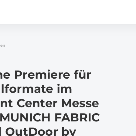
gen
he Premiere für
alformate im
nt Center Messe
 MUNICH FABRIC
 OutDoor by