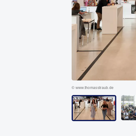
© www.thomasstraub.de