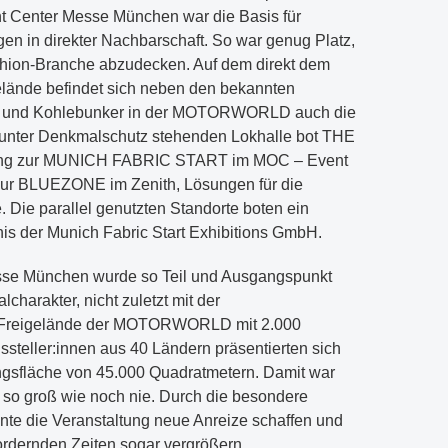
t Center Messe München war die Basis für
gen in direkter Nachbarschaft. So war genug Platz,
shion-Branche abzudecken. Auf dem direkt dem
ände befindet sich neben den bekannten
us und Kohlebunker in der MOTORWORLD auch die
 unter Denkmalschutz stehenden Lokhalle bot THE
ung zur MUNICH FABRIC START im MOC – Event
ur BLUEZONE im Zenith, Lösungen für die
 Die parallel genutzten Standorte boten ein
nis der Munich Fabric Start Exhibitions GmbH.
se München wurde so Teil und Ausgangspunkt
lcharakter, nicht zuletzt mit der
 Freigelände der MOTORWORLD mit 2.000
steller:innen aus 40 Ländern präsentierten sich
ngsfläche von 45.000 Quadratmetern. Damit war
 groß wie noch nie. Durch die besondere
nte die Veranstaltung neue Anreize schaffen und
fordernden Zeiten sogar vergrößern.