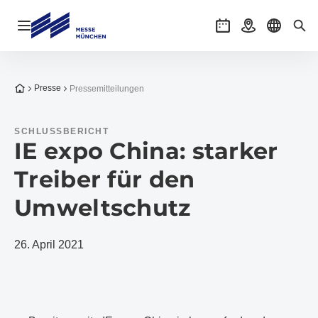
Navigation öffnen
Veranstaltungen
Anreise
Sprache 
Suc
Zur Startseite
Presse
Pressemitteilungen
SCHLUSSBERICHT
IE expo China: starker
Treiber für den
Umweltschutz
26. April 2021