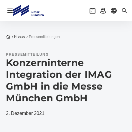
Navigation öffnen
Veranstaltungen
Anreise
Sprache 
Suc
Zur Startseite
Presse
Pressemitteilungen
PRESSEMITTEILUNG
Konzerninterne
Integration der IMAG
GmbH in die Messe
München GmbH
2. Dezember 2021