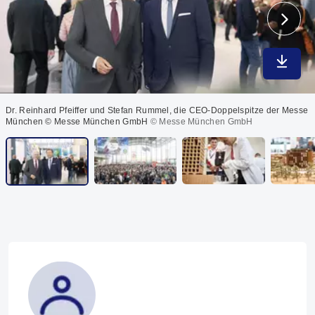
In max
Dr. Reinhard Pfeiffer und Stefan Rummel, die CEO-Doppelspitze der Messe
München © Messe München GmbH
© Messe München GmbH