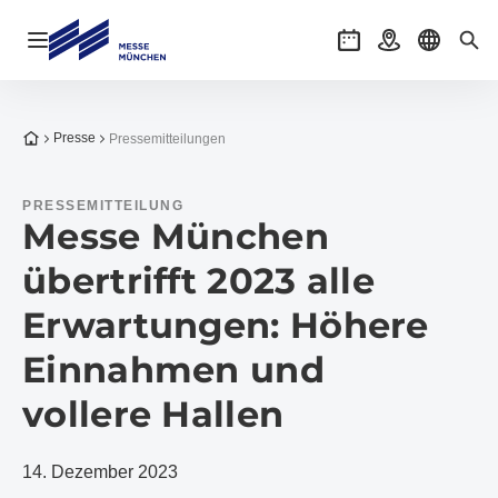
Navigation öffnen
Veranstaltungen
Anreise
Sprache 
Suc
Zur Startseite
Presse
Pressemitteilungen
PRESSEMITTEILUNG
Messe München
übertrifft 2023 alle
Erwartungen: Höhere
Einnahmen und
vollere Hallen​
14. Dezember 2023