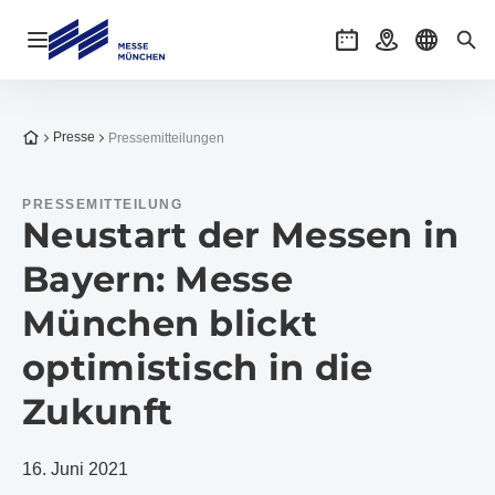
Navigation öffnen
Veranstaltungen
Anreise
Sprache 
Suc
Zur Startseite
Presse
Pressemitteilungen
PRESSEMITTEILUNG
Neustart der Messen in
Bayern: Messe
München blickt
optimistisch in die
Zukunft
16. Juni 2021