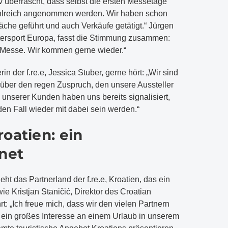
tiv überrascht, dass selbst die ersten Messetage
hlreich angenommen werden. Wir haben schon
räche geführt und auch Verkäufe getätigt.“ Jürgen
tersport Europa, fasst die Stimmung zusammen:
Top-Messe. Wir kommen gerne wieder.“
in der f.re.e, Jessica Stuber, gerne hört: „Wir sind
 über den regen Zuspruch, den unsere Aussteller
nserer Kunden haben uns bereits signalisiert,
eden Fall wieder mit dabei sein werden.“
oatien: ein
net
t das Partnerland der f.re.e, Kroatien, das ein
e Kristjan Staničić, Direktor des Croatian
rt: „Ich freue mich, dass wir den vielen Partnern
 ein großes Interesse an einem Urlaub in unserem