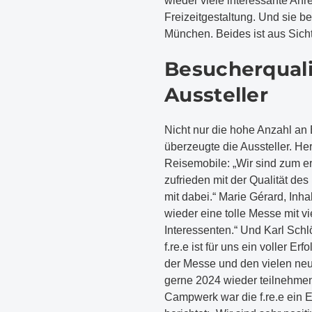
wieder viele interessante An
Freizeitgestaltung. Und sie b
München. Beides ist aus Sich
Besucherquali
Aussteller
Nicht nur die hohe Anzahl an
überzeugte die Aussteller. H
Reisemobile: „Wir sind zum er
zufrieden mit der Qualität de
mit dabei.“ Marie Gérard, Inh
wieder eine tolle Messe mit 
Interessenten.“ Und Karl Schlö
f.re.e ist für uns ein voller E
der Messe und den vielen neu
gerne 2024 wieder teilnehmen
Campwerk war die f.re.e ein E