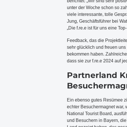
berichtet: „Wir sind sehr posi
unter der Woche schon so za
viele interessante, tolle Gesp
Jung, Geschäftsführer bei Wa
„Die f.re.e ist für uns eine 
Feedback, das die Projektleiter
sehr glücklich und freuen uns
bekommen haben. Zahlreiche u
dass sie zur f.re.e 2024 auf j
Partnerland Kr
Besuchermag
Ein ebenso gutes Resümee zieh
echter Besuchermagnet war, wi
National Tourist Board, ausfüh
und Besuchern in Bayern, die