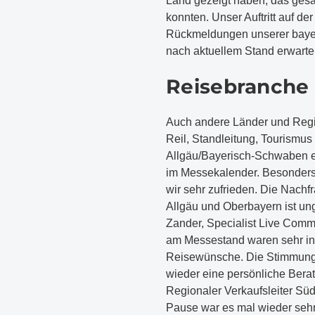
Land gezeigt haben, das gesa
konnten. Unser Auftritt auf d
Rückmeldungen unserer bayer
nach aktuellem Stand erwarte
Reisebranche 
Auch andere Länder und Regio
Reil, Standleitung, Tourismu
Allgäu/Bayerisch-Schwaben e.V.
im Messekalender. Besonders
wir sehr zufrieden. Die Nachf
Allgäu und Oberbayern ist un
Zander, Specialist Live Comm
am Messestand waren sehr inte
Reisewünsche. Die Stimmung w
wieder eine persönliche Bera
Regionaler Verkaufsleiter Süd
Pause war es mal wieder sehr