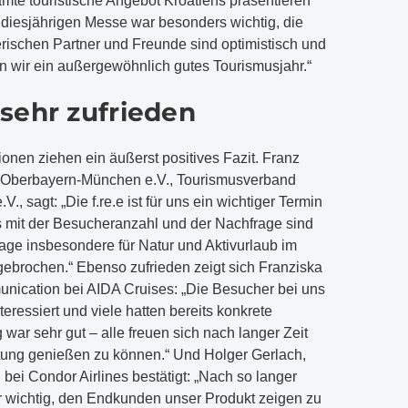
mte touristische Angebot Kroatiens präsentieren
er diesjährigen Messe war besonders wichtig, die
ischen Partner und Freunde sind optimistisch und
n wir ein außergewöhnlich gutes Tourismusjahr.“
sehr zufrieden
nen ziehen ein äußerst positives Fazit. Franz
s Oberbayern-München e.V., Tourismusverband
, sagt: „Die f.re.e ist für uns ein wichtiger Termin
 mit der Besucheranzahl und der Nachfrage sind
rage insbesondere für Natur und Aktivurlaub im
gebrochen.“ Ebenso zufrieden zeigt sich Franziska
unication bei AIDA Cruises: „Die Besucher bei uns
ressiert und viele hatten bereits konkrete
ar sehr gut – alle freuen sich nach langer Zeit
tung genießen zu können.“ Und Holger Gerlach,
 bei Condor Airlines bestätigt: „Nach so langer
 wichtig, den Endkunden unser Produkt zeigen zu