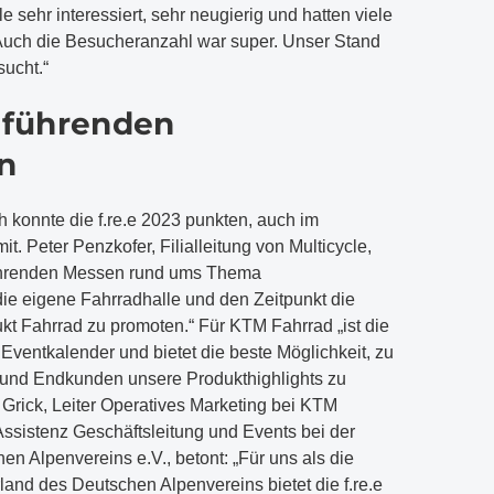
 sehr interessiert, sehr neugierig und hatten viele
Auch die Besucheranzahl war super. Unser Stand
ucht.“
r führenden
n
h konnte die f.re.e 2023 punkten, auch im
mit. Peter Penzkofer, Filialleitung von Multicycle,
r führenden Messen rund ums Thema
die eigene Fahrradhalle und den Zeitpunkt die
t Fahrrad zu promoten.“ Für KTM Fahrrad „ist die
im Eventkalender und bietet die beste Möglichkeit, zu
nd Endkunden unsere Produkthighlights zu
s Grick, Leiter Operatives Marketing bei KTM
Assistenz Geschäftsleitung und Events bei der
 Alpenvereins e.V., betont: „Für uns als die
nd des Deutschen Alpenvereins bietet die f.re.e