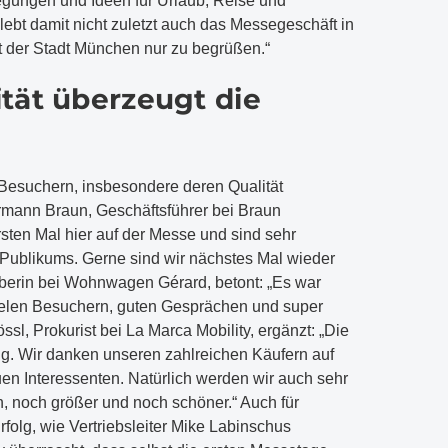
regungen und Ideen für Urlaub, Reise und
elebt damit nicht zuletzt auch das Messegeschäft in
t der Stadt München nur zu begrüßen.“
tät überzeugt die
 Besuchern, insbesondere deren Qualität
ermann Braun, Geschäftsführer bei Braun
sten Mal hier auf der Messe und sind sehr
s Publikums. Gerne sind wir nächstes Mal wieder
aberin bei Wohnwagen Gérard, betont: „Es war
vielen Besuchern, guten Gesprächen und super
ssl, Prokurist bei La Marca Mobility, ergänzt: „Die
rfolg. Wir danken unseren zahlreichen Käufern auf
en Interessenten. Natürlich werden wir auch sehr
, noch größer und noch schöner.“ Auch für
rfolg, wie Vertriebsleiter Mike Labinschus