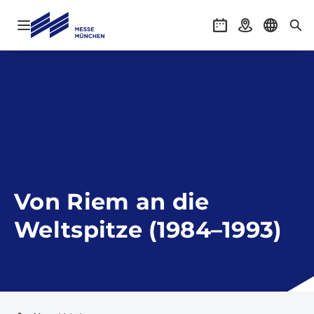
Navigation öffnen
Veranstaltungen
Anreise
Sprache 
Suc
Von Riem an die
Weltspitze (1984–1993)