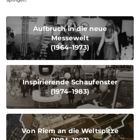
Aufbruch in die neue Messewel
(1964–1973)
Aufbruch in die neue
Messewelt
(1964–1973)
© Messe München GmbH
Inspirierende Schaufenster
(1974–1983)
Inspirierende Schaufenster
(1974–1983)
© Messe München GmbH
Von Riem an die Weltspitze
(1984–1993)
Von Riem an die Weltspitze