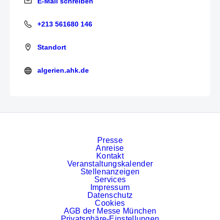
E-Mail schreiben
E-Mail schreiben
+213 561680 146
+213 561680 146
Standort
algerien.ahk.de
https://algerien.ahk.de/de
Presse
Anreise
Kontakt
Veranstaltungskalender
Stellenanzeigen
Services
Impressum
Datenschutz
Cookies
AGB der Messe München
Privatsphäre-Einstellungen