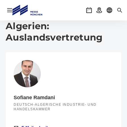
Navigation öffnen
Veranstaltungen
Anreise
Sprache 
Suc
Algerien:
Auslandsvertretung
Sofiane Ramdani
DEUTSCH-ALGERISCHE INDUSTRIE- UND
HANDELSKAMMER