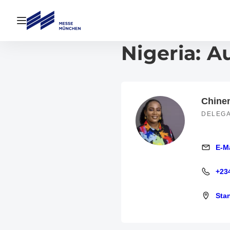
Navigation öffnen
Nigeria: A
Chine
DELEGA
E-M
E-Mail s
+23
+234 9 
Sta