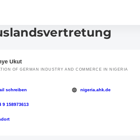
uslandsvertretung
nye Ukut
TION OF GERMAN INDUSTRY AND COMMERCE IN NIGERIA
ail schreiben
nigeria.ahk.de
chreiben
https://nigeria.ahk.de
4 9 158973613
158973613
ndort