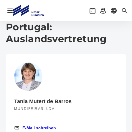
Navigation öffnen
Veranstaltungen
Anreise
Sprache 
Suc
Portugal:
Auslandsvertretung
Tania Mutert de Barros
MUNDIFEIRAS, LDA.
E-Mail schreiben
E-Mail schreiben