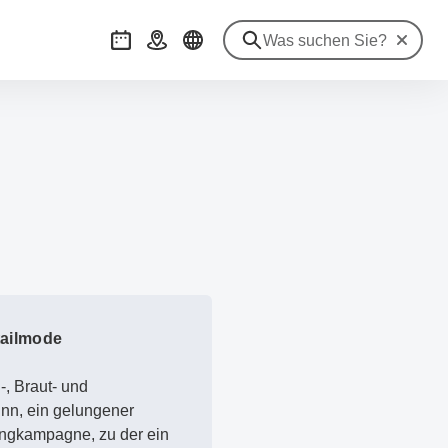
Suche zu
Veranstaltungen
Anreise
tailmode
, Braut- und
inn, ein gelungener
ingkampagne, zu der ein