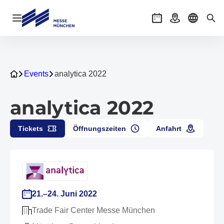
Navigation öffnen
Veranstaltungen
Anreise
Sprache 
Suc
Events
analytica 2022
analytica 2022
Tickets
Öffnungszeiten
Anfahrt
21.–24. Juni 2022
Trade Fair Center Messe München