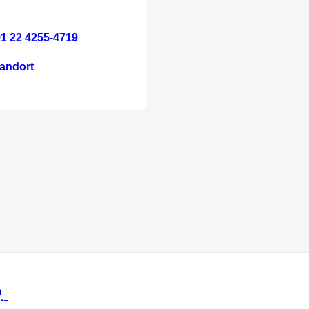
1 22 4255-4719
andort
m
tz