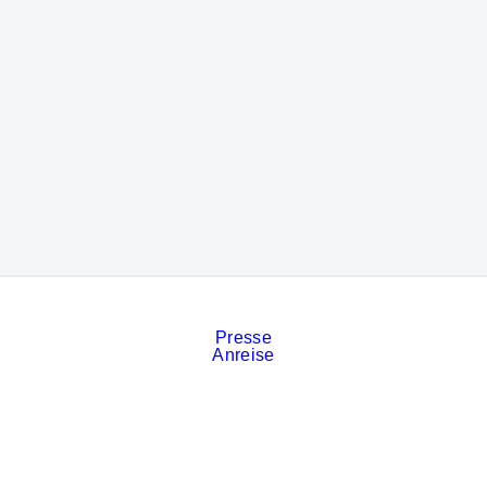
Presse
Anreise
Kontakt
Veranstaltungskalender
Stellenanzeigen
Services
Impressum
Datenschutz
Cookies