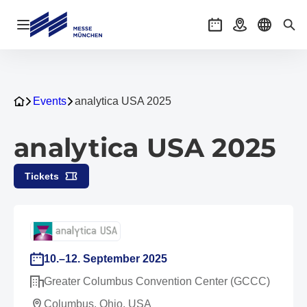
Navigation öffnen
Veranstaltungen
Anreise
Sprache 
Suc
Events
analytica USA 2025
analytica USA 2025
Tickets
10.–12. September 2025
Greater Columbus Convention Center (GCCC)
Columbus, Ohio, USA