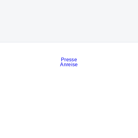
Presse
Anreise
Kontakt
Veranstaltungskalender
Stellenanzeigen
Services
Impressum
Datenschutz
Cookies
AGB der Messe München
Privatsphäre-Einstellungen