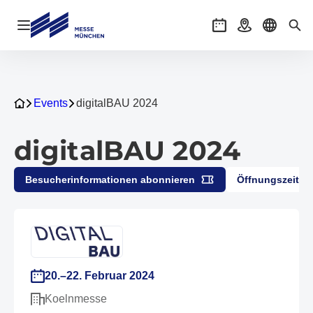
Navigation öffnen
Veranstaltungen
Anreise
Sprache 
Suc
Events
digitalBAU 2024
digitalBAU 2024
Besucherinformationen abonnieren
Öffnungszeiten
20.–22. Februar 2024
Koelnmesse