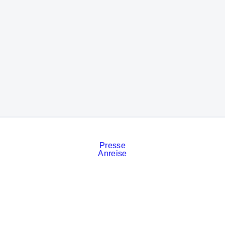
Presse
Anreise
Kontakt
Veranstaltungskalender
Stellenanzeigen
Services
Impressum
Datenschutz
Cookies
AGB der Messe München