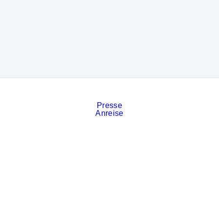
Presse
Anreise
Kontakt
Veranstaltungskalender
Stellenanzeigen
Services
Impressum
Datenschutz
Cookies
AGB der Messe München
Privatsphäre-Einstellungen