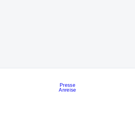
Presse
Anreise
Kontakt
Veranstaltungskalender
Stellenanzeigen
Services
Impressum
Datenschutz
Cookies
AGB der Messe München
Privatsphäre-Einstellungen