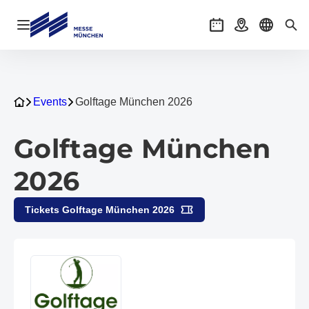
Navigation öffnen
Veranstaltungen
Anreise
Sprache 
Suc
Events
Golftage München 2026
Golftage München
2026
Tickets Golftage München 2026