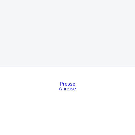
Presse
Anreise
Kontakt
Veranstaltungskalender
Stellenanzeigen
Services
Impressum
Datenschutz
Cookies
AGB der Messe München
Privatsphäre-Einstellungen