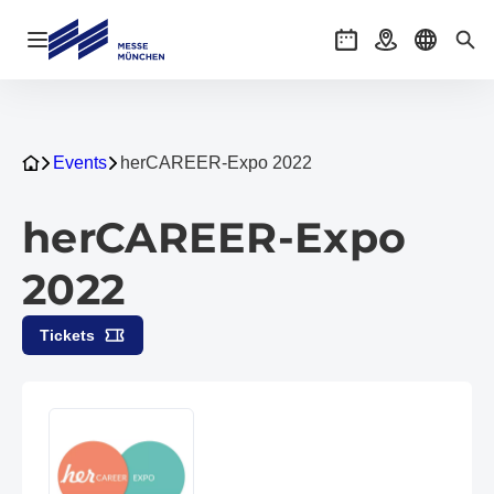
Navigation öffnen
Veranstaltungen
Anreise
Sprache 
Suc
Events
herCAREER-Expo 2022
herCAREER-Expo
2022
Tickets