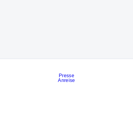
Presse
Anreise
Kontakt
Veranstaltungskalender
Stellenanzeigen
Services
Impressum
Datenschutz
Cookies
AGB der Messe München
Privatsphäre-Einstellungen