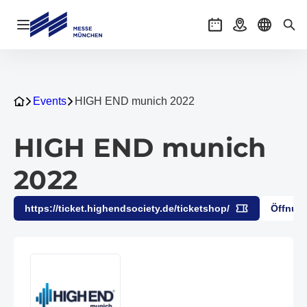
Navigation öffnen
Veranstaltungen
Anreise
Sprache 
Suc
Events
HIGH END munich 2022
HIGH END munich
2022
https://ticket.highendsociety.de/ticketshop/
Öffnung