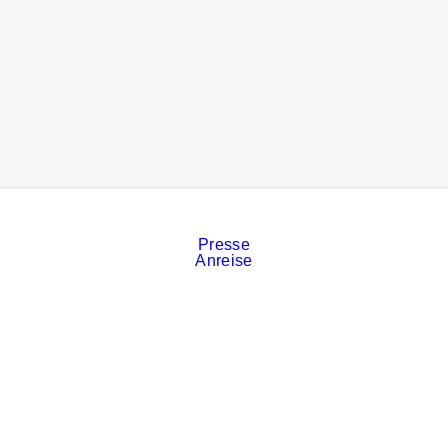
Presse
Anreise
Kontakt
Veranstaltungskalender
Stellenanzeigen
Services
Impressum
Datenschutz
Cookies
AGB der Messe München
Privatsphäre-Einstellungen