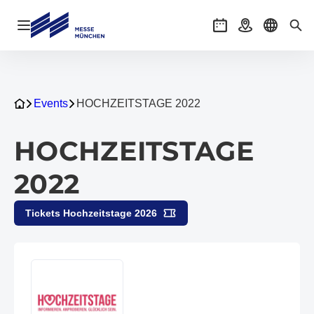
Navigation öffnen
Veranstaltungen
Anreise
Sprache 
Suc
Events
HOCHZEITSTAGE 2022
HOCHZEITSTAGE
2022
Tickets Hochzeitstage 2026