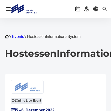
Navigation öffnen
Veranstaltungen
Anreise
Sprache 
Suc
Events
HostessenInformationsSystem
HostessenInformati
Online Live Event
5.–6. Dezember 2022