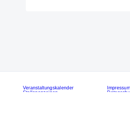
Veranstaltungskalender
Impressu
Stellenanzeigen
Datenschu
Services
Cookies
AGB der 
Privatsphä
© Messe München GmbH