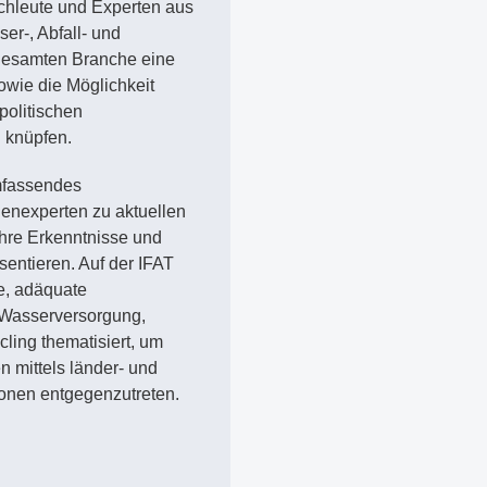
Fachleute und Experten aus
r-, Abfall- und
 gesamten Branche eine
owie die Möglichkeit
politischen
 knüpfen.
mfassendes
enexperten zu aktuellen
hre Erkenntnisse und
sentieren. Auf der IFAT
e, adäquate
Wasserversorgung,
ling thematisiert, um
 mittels länder- und
ionen entgegenzutreten.