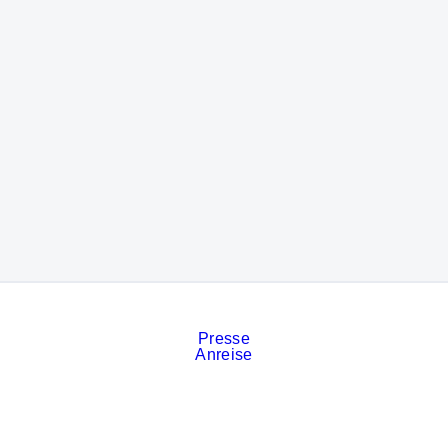
Presse
Anreise
Kontakt
Veranstaltungskalender
Stellenanzeigen
Services
Impressum