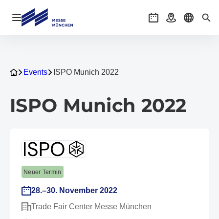
Navigation öffnen
Veranstaltungen
Anreise
Sprache 
Suc
Events
ISPO Munich 2022
ISPO Munich 2022
Neuer Termin
28.–30. November 2022
Trade Fair Center Messe München