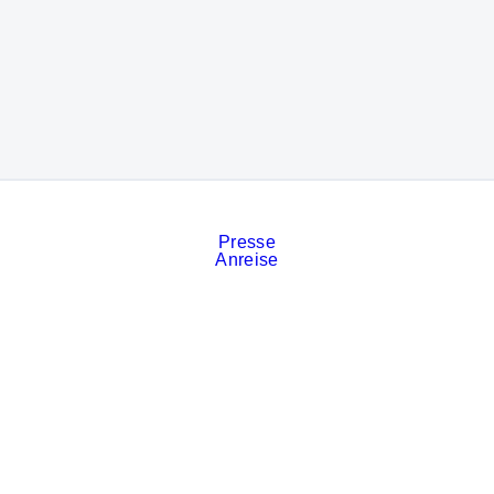
Presse
Anreise
Kontakt
Veranstaltungskalender
Stellenanzeigen
Services
Impressum
Datenschutz
Cookies
AGB der Messe München
Privatsphäre-Einstellungen