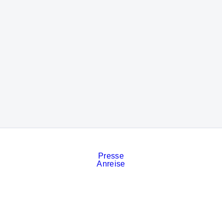
Presse
Anreise
Kontakt
Veranstaltungskalender
Stellenanzeigen
Services
Impressum
Datenschutz
Cookies