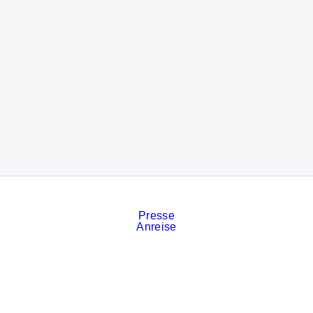
Presse
Anreise
Kontakt
Veranstaltungskalender
Stellenanzeigen
Services
Impressum
Datenschutz
Cookies