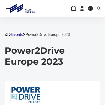
Navigation öffnen
Veranstaltungen
Anreise
Sprache 
Suc
Events
Power2Drive Europe 2023
Power2Drive
Europe 2023