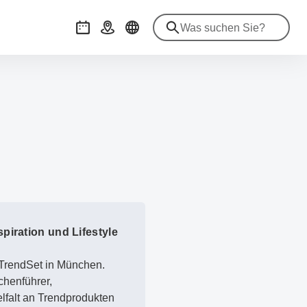
Veranstaltungen
Anreise
spiration und Lifestyle
e TrendSet in München.
chenführer,
lfalt an Trendprodukten