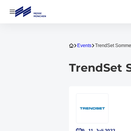
Navigation öffnen
Events
TrendSet Somme
TrendSet 
9.–11. Juli 2022