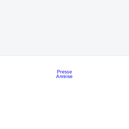
Presse
Anreise
Kontakt
Veranstaltungskalender
Stellenanzeigen
Services
Impressum
Datenschutz
Cookies
AGB der Messe München
Privatsphäre-Einstellungen