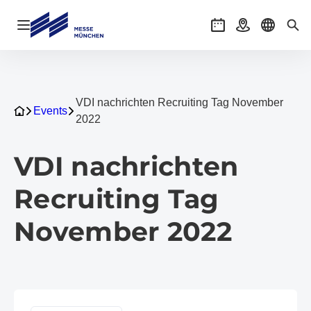
Navigation öffnen
Veranstaltungen
Anreise
Sprache 
Suc
VDI nachrichten Recruiting Tag November
Events
2022
VDI nachrichten
Recruiting Tag
November 2022