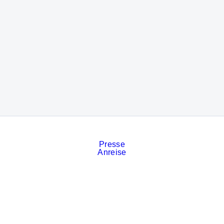
Presse
Anreise
Kontakt
Veranstaltungskalender
Stellenanzeigen
Services
Impressum
Datenschutz
Cookies
AGB der Messe München