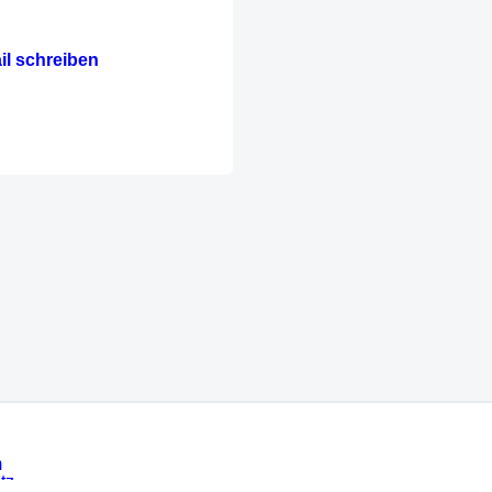
il schreiben
m
tz