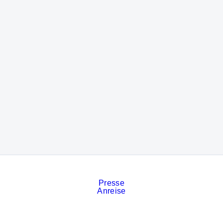
Presse
Anreise
Kontakt
Veranstaltungskalender
Stellenanzeigen
Services