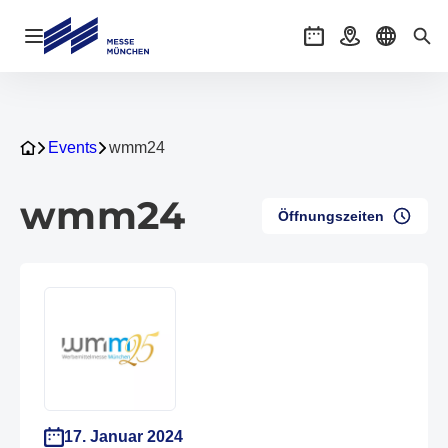
Navigation öffnen
Veranstaltungen
Anreise
Sprache 
Suc
Events
wmm24
wmm24
Öffnungszeiten
17. Januar 2024