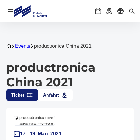
Navigation öffnen
Veranstaltungen
Anreise
Sprache 
Suc
Events
productronica China 2021
productronica
China 2021
Ticket
Anfahrt
17.–19. März 2021